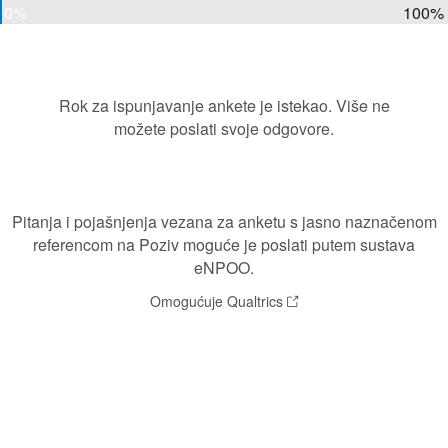
0%
100%
Rok za ispunjavanje ankete je istekao. Više ne
možete poslati svoje odgovore.
Pitanja i pojašnjenja vezana za anketu s jasno naznačenom
referencom na Poziv moguće je poslati putem sustava
eNPOO.
Omogućuje Qualtrics